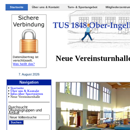
Startseite
Über uns & Kontakt
Turn- & Sportangebot
Mitgliederzentru
Neue Vereinsturnhalle
7. August 2026
Navigation
Startseite
Über uns & Kontakt
Infos über Sportstätten
Neue Vereinsturnhalle
Durchsucht
Übungsgruppen und
Artikel: