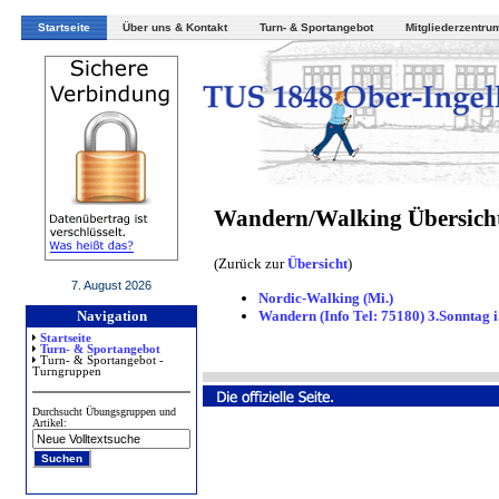
Startseite
Über uns & Kontakt
Turn- & Sportangebot
Mitgliederzentru
Wandern/Walking Übersich
(Zurück zur
Übersicht
)
7. August 2026
Nordic-Walking (Mi.)
Wandern (Info Tel: 75180) 3.Sonntag 
Navigation
Startseite
Turn- & Sportangebot
Turn- & Sportangebot -
Turngruppen
Durchsucht Übungsgruppen und
Artikel: