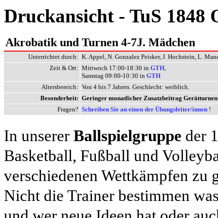
Druckansicht - TuS 1848 
Akrobatik und Turnen 4-7J. Mädchen
Unterrichtet durch:
K. Appel, N. Gonzalez Peisker, J. Hochstein, L. Mand
Zeit & Ort:
Mittwoch 17:00-18:30 in
GTH
,
Samstag 09:00-10:30 in
GTH
Altersbereich:
Von 4 bis 7 Jahren. Geschlecht: weiblich.
Besonderheit:
Geringer monatlicher Zusatzbeitrag Gerätturnen
Fragen?
Schreiben Sie an einen der Übungsleiter/innen
!
In unserer
Ballspielgruppe
der 1
Basketball, Fußball und Volleybal
verschiedenen Wettkämpfen zu g
Nicht die Trainer bestimmen wa
und wer neue Ideen hat oder au