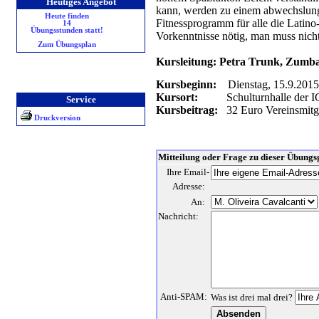
Heutiges Angebot
kann, werden zu einem abwechslung
Heute finden
Fitnessprogramm für alle die Lati
14
Übungsstunden statt!
Vorkenntnisse nötig, man muss nich
Zum Übungsplan
Kursleitung: Petra Trunk, Zumb
Kursbeginn:
Dienstag, 15.9.2015,
Kursort:
Schulturnhalle der I
Service
Kursbeitrag:
32 Euro Vereinsmitgli
Druckversion
Mitteilung oder Frage zu dieser Übungsg
Ihre Email-
Adresse:
An:
Nachricht:
Anti-SPAM:
Was ist drei mal drei?