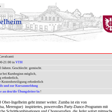
m
Cavalcanti
0-21:00 in
VTH
0 Jahren. Geschlecht: gemischt.
ur bei Kursbeginn möglich,
erforderlich,
e Kostenbeteiligung erforderlich
ils und zur Kursanmeldung
e an den/die Übungsleiter/in
!
 Ober-Ingelheim geht immer weiter. Zumba ist ein von
lsa, Merengue)
inspiriertes, powervolles Party-Dance-Programm mit
iche Schrittkombinationen und Choreografien, die Jeder sofort mitmach