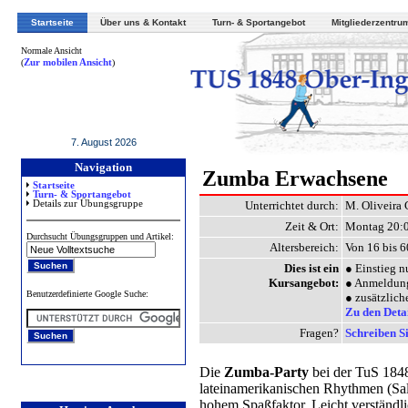
Startseite
Über uns & Kontakt
Turn- & Sportangebot
Mitgliederzentru
Normale Ansicht
(
Zur mobilen Ansicht
)
7. August 2026
Navigation
Zumba Erwachsene
Startseite
Turn- & Sportangebot
Unterrichtet durch:
M. Oliveira 
Details zur Übungsgruppe
Zeit & Ort:
Montag 20:0
Durchsucht Übungsgruppen und Artikel:
Altersbereich:
Von 16 bis 6
Dies ist ein
●
Einstieg n
Kursangebot:
●
Anmeldung 
Benutzerdefinierte Google Suche:
●
zusätzlich
Zu den Deta
Fragen?
Schreiben Si
Die
Zumba-Party
bei der TuS 1848
lateinamerikanischen Rhythmen (Sa
hohem Spaßfaktor. Leicht verständl